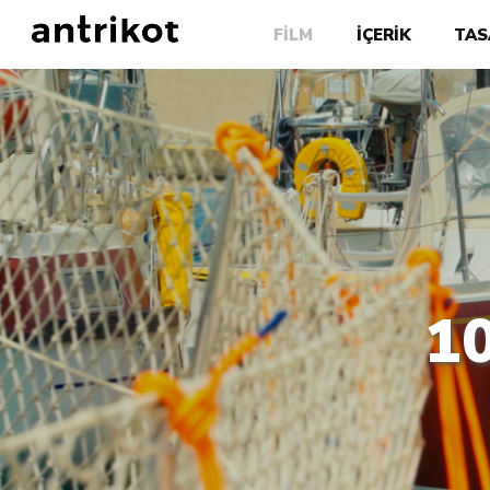
FİLM
İÇERİK
TAS
1