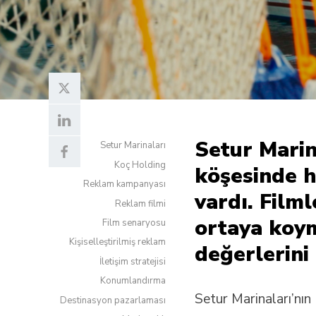
Setur Marin
Setur Marinaları
Koç Holding
köşesinde h
Reklam kampanyası
vardı. Film
Reklam filmi
ortaya koym
Film senaryosu
Kişiselleştirilmiş reklam
değerlerini
İletişim stratejisi
Konumlandırma
Setur Marinaları’nı
Destinasyon pazarlaması