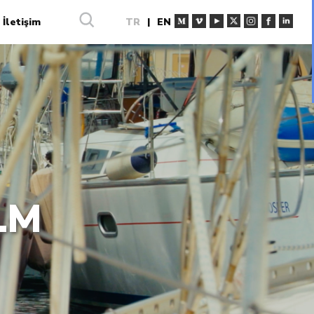
İletişim
TR
|
EN
LM