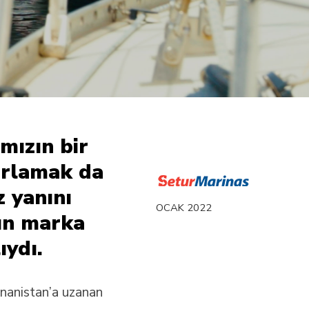
mızın bir
zırlamak da
z yanını
OCAK 2022
ın marka
ıydı.
unanistan’a uzanan