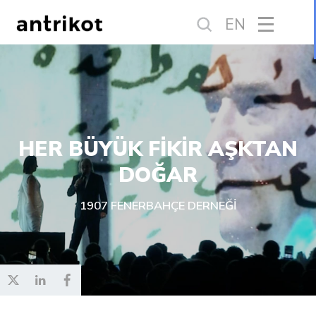
EN
HER BÜYÜK FİKİR AŞKTAN
DOĞAR
1907 FENERBAHÇE DERNEĞİ