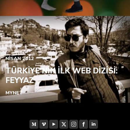
NİSAN 2012
TÜRKİYE'NİN İLK WEB DİZİSİ:
FEYYAZ
MYNET