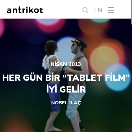
EN
NİSAN 2013
HER GÜN BİR “TABLET FİLM”
İYİ GELİR
NOBEL İLAÇ