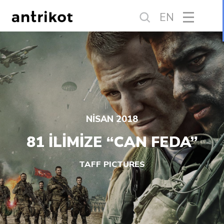
EN
NİSAN 2018
81 İLİMİZE “CAN FEDA”
TAFF PICTURES