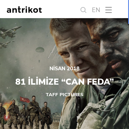
EN
NİSAN 2018
81 İLİMİZE “CAN FEDA”
TAFF PICTURES